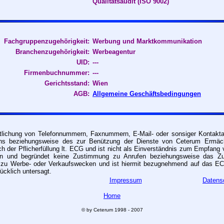
Qualitätsaudit (ISO 9002)
Fachgruppenzugehörigkeit:
Werbung und Marktkommunikation
Branchenzugehörigkeit:
Werbeagentur
UID:
---
Firmenbuchnummer:
---
Gerichtsstand:
Wien
AGB:
Allgemeine Geschäftsbedingungen
ntlichung von Telefonnummern, Faxnummern, E-Mail- oder sonsiger Kontakt
ns beziehungsweise des zur Benützung der Dienste von Ceterum Ermächt
ch der Pflicherfüllung lt. ECG und ist nicht als Einverständnis zum Empfan
en und begründet keine Zustimmung zu Anrufen beziehungsweise das Z
 zu Werbe- oder Verkaufswecken und ist hiermit bezugnehmend auf das 
cklich untersagt.
Impressum
Datens
Home
© by Ceterum 1998 - 2007