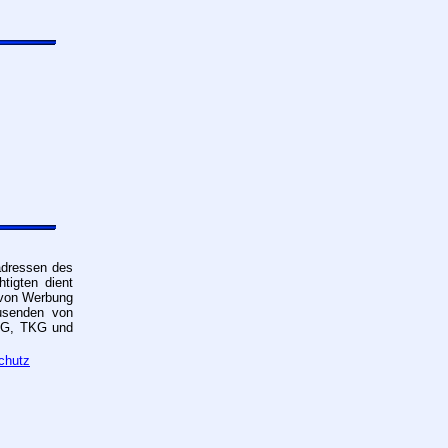
adressen des
igten dient
g von Werbung
usenden von
ECG, TKG und
chutz